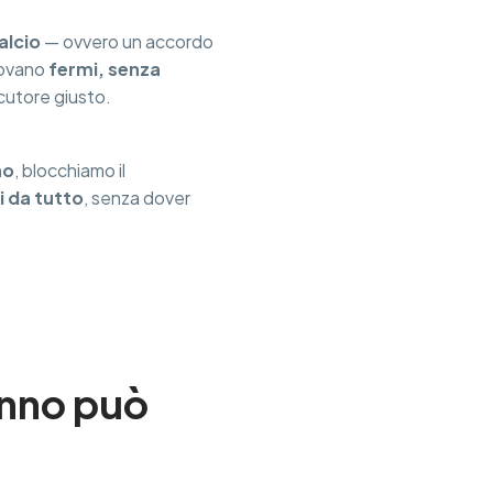
alcio
— ovvero un accordo
rovano
fermi, senza
cutore giusto.
no
, blocchiamo il
ri da tutto
, senza dover
danno può