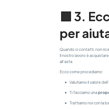
🟩 3. Ec
per aiuta
Quando ci contatti, non ric
Il nostro lavoro è acquistare
all’asta.
Ecco come procediamo:
Valutiamo il valore del
Ti facciamo una
propo
Trattiamo noi con la ba