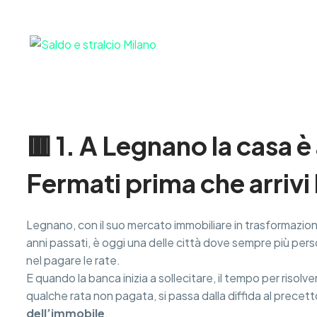
Saldo e Stralci
H
🟥 1. A Legnano la casa è
Fermati prima che arrivi 
Legnano, con il suo mercato immobiliare in trasformazione
anni passati, è oggi una delle città dove sempre più perso
nel pagare le rate.
E quando la banca inizia a sollecitare, il tempo per risolv
qualche rata non pagata, si passa dalla diffida al precetto
dell’immobile
.