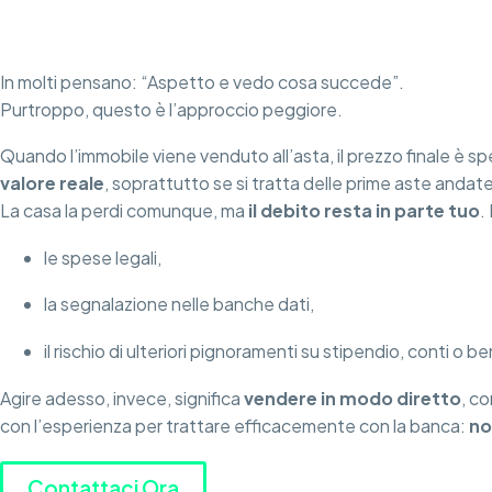
In molti pensano: “Aspetto e vedo cosa succede”.
Purtroppo, questo è l’approccio peggiore.
Quando l’immobile viene venduto all’asta, il prezzo finale è s
valore reale
, soprattutto se si tratta delle prime aste anda
La casa la perdi comunque, ma
il debito resta in parte tuo
.
le spese legali,
la segnalazione nelle banche dati,
il rischio di ulteriori pignoramenti su stipendio, conti o ben
Agire adesso, invece, significa
vendere in modo diretto
, c
con l’esperienza per trattare efficacemente con la banca:
no
Contattaci Ora