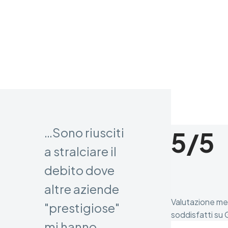
…Sono riusciti
5/5
a stralciare il
debito dove
altre aziende
Valutazione medi
"prestigiose"
soddisfatti su G
mi hanno