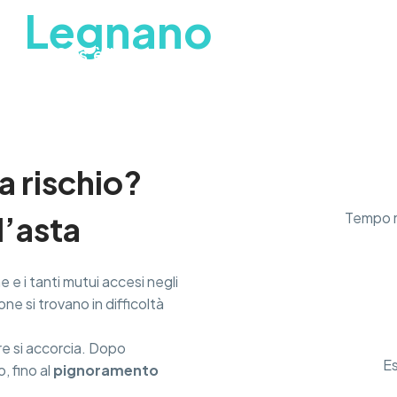
o
Legnano
ome
Cos’è il saldo e stralcio?
Città dove op
 a rischio?
Tempo me
l’asta
 e i tanti mutui accesi negli
ne si trovano in difficoltà
ere si accorcia. Dopo
Es
, fino al
pignoramento