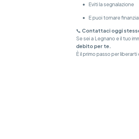
Eviti la segnalazione
E puoi tornare finanzi
📞
Contattaci oggi stess
Se sei a Legnano e il tuo im
debito per te.
È il primo passo per liberart