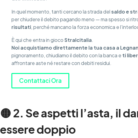
In quel momento, tanti cercano la strada del
saldo e str
per chiudere il debito pagando meno — ma spesso si rit
risultati
, perché mancano la forza economica e l’interlo
È qui che entra in gioco
Stralcitalia
.
Noi acquistiamo direttamente la tua casa a Legna
pignoramento, chiudiamo il debito con la banca e
ti libe
affrontare aste né restare con debiti residui.
Contattaci Ora
🟡 2. Se aspetti l’asta, il 
essere doppio