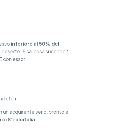
pesso
inferiore al 50% del
te deserte. E sai cosa succede?
 E con esso:
i futuri.
on un acquirente serio, pronto e
i di Stralcitalia.